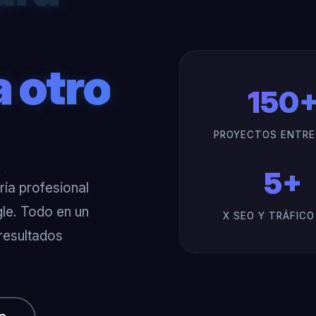
a otro
150
PROYECTOS ENTR
5+
ía profesional
le. Todo en un
X SEO Y TRÁFIC
 resultados